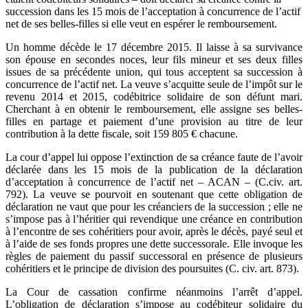
succession dans les 15 mois de l’acceptation à concurrence de l’actif
net de ses belles-filles si elle veut en espérer le remboursement.
Un homme décède le 17 décembre 2015. Il laisse à sa survivance
son épouse en secondes noces, leur fils mineur et ses deux filles
issues de sa précédente union, qui tous acceptent sa succession à
concurrence de l’actif net. La veuve s’acquitte seule de l’impôt sur le
revenu 2014 et 2015, codébitrice solidaire de son défunt mari.
Cherchant à en obtenir le remboursement, elle assigne ses belles-
filles en partage et paiement d’une provision au titre de leur
contribution à la dette fiscale, soit 159 805 € chacune.
La cour d’appel lui oppose l’extinction de sa créance faute de l’avoir
déclarée dans les 15 mois de la publication de la déclaration
d’acceptation à concurrence de l’actif net – ACAN – (C.civ. art.
792). La veuve se pourvoit en soutenant que cette obligation de
déclaration ne vaut que pour les créanciers de la succession ; elle ne
s’impose pas à l’héritier qui revendique une créance en contribution
à l’encontre de ses cohéritiers pour avoir, après le décès, payé seul et
à l’aide de ses fonds propres une dette successorale. Elle invoque les
règles de paiement du passif successoral en présence de plusieurs
cohéritiers et le principe de division des poursuites (C. civ. art. 873).
La Cour de cassation confirme néanmoins l’arrêt d’appel.
L’obligation de déclaration s’impose au codébiteur solidaire du