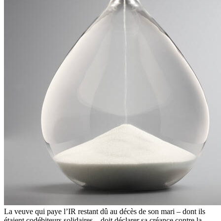
La veuve qui paye l’IR restant dû au décès de son mari – dont ils
étaient codébiteurs solidaires – doit déclarer sa créance contre la