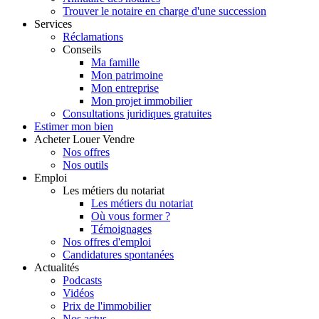
Trouver le notaire en charge d'une succession
Services
Réclamations
Conseils
Ma famille
Mon patrimoine
Mon entreprise
Mon projet immobilier
Consultations juridiques gratuites
Estimer
mon bien
Acheter
Louer
Vendre
Nos offres
Nos outils
Emploi
Les métiers du notariat
Les métiers du notariat
Où vous former ?
Témoignages
Nos offres d'emploi
Candidatures spontanées
Actualités
Podcasts
Vidéos
Prix de l'immobilier
Nos actus