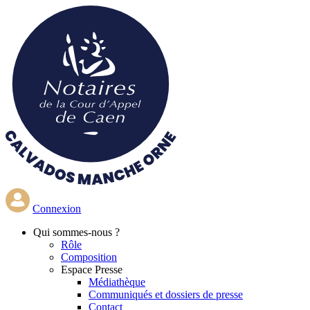
Aller
au
contenu
principal
Connexion
Qui
sommes-nous ?
Rôle
Composition
Espace Presse
Médiathèque
Communiqués et dossiers de presse
Contact