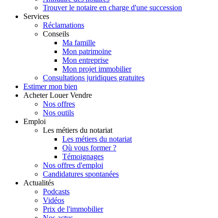
Trouver le notaire en charge d'une succession
Services
Réclamations
Conseils
Ma famille
Mon patrimoine
Mon entreprise
Mon projet immobilier
Consultations juridiques gratuites
Estimer
mon bien
Acheter
Louer
Vendre
Nos offres
Nos outils
Emploi
Les métiers du notariat
Les métiers du notariat
Où vous former ?
Témoignages
Nos offres d'emploi
Candidatures spontanées
Actualités
Podcasts
Vidéos
Prix de l'immobilier
Nos actus